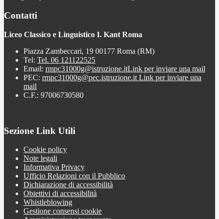
Contatti
Liceo Classico e Linguistico I. Kant Roma
Piazza Zambeccari, 19 00177 Roma (RM)
Tel:
Tel. 06 121122525
Email:
rmpc31000g@istruzione.it
Link per inviare una mail
PEC:
rmpc31000g@pec.istruzione.it
Link per inviare una
mail
C.F.: 97006730580
Sezione Link Utili
Cookie policy
Note legali
Informativa Privacy
Ufficio Relazioni con il Pubblico
Dichiarazione di accessibilità
Obiettivi di accessibilità
Whistleblowing
Gestione consensi cookie