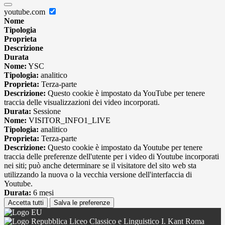
youtube.com
Nome
Tipologia
Proprieta
Descrizione
Durata
Nome:
YSC
Tipologia:
analitico
Proprieta:
Terza-parte
Descrizione:
Questo cookie è impostato da YouTube per tenere
traccia delle visualizzazioni dei video incorporati.
Durata:
Sessione
Nome:
VISITOR_INFO1_LIVE
Tipologia:
analitico
Proprieta:
Terza-parte
Descrizione:
Questo cookie è impostato da Youtube per tenere
traccia delle preferenze dell'utente per i video di Youtube incorporati
nei siti; può anche determinare se il visitatore del sito web sta
utilizzando la nuova o la vecchia versione dell'interfaccia di
Youtube.
Durata:
6 mesi
Accetta tutti
Salva le preferenze
Liceo Classico e Linguistico I. Kant Roma