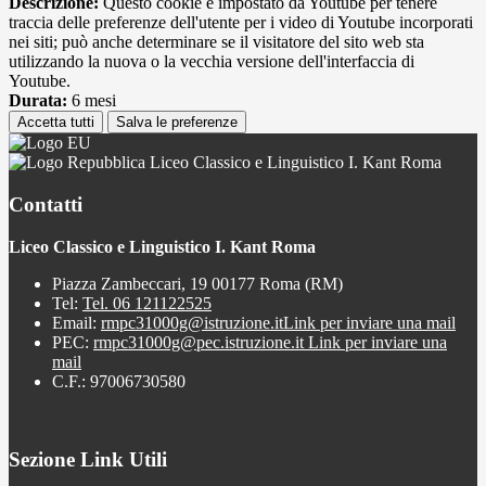
Descrizione:
Questo cookie è impostato da Youtube per tenere
traccia delle preferenze dell'utente per i video di Youtube incorporati
nei siti; può anche determinare se il visitatore del sito web sta
utilizzando la nuova o la vecchia versione dell'interfaccia di
Youtube.
Durata:
6 mesi
Accetta tutti
Salva le preferenze
Liceo Classico e Linguistico I. Kant Roma
Contatti
Liceo Classico e Linguistico I. Kant Roma
Piazza Zambeccari, 19 00177 Roma (RM)
Tel:
Tel. 06 121122525
Email:
rmpc31000g@istruzione.it
Link per inviare una mail
PEC:
rmpc31000g@pec.istruzione.it
Link per inviare una
mail
C.F.: 97006730580
Sezione Link Utili