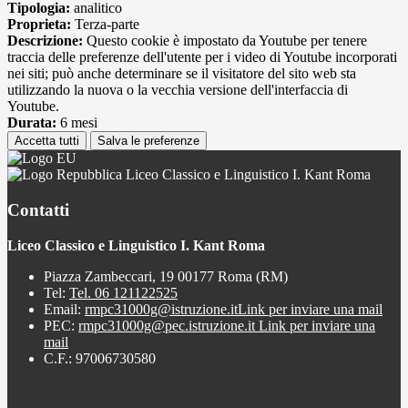
Tipologia:
analitico
Proprieta:
Terza-parte
Descrizione:
Questo cookie è impostato da Youtube per tenere
traccia delle preferenze dell'utente per i video di Youtube incorporati
nei siti; può anche determinare se il visitatore del sito web sta
utilizzando la nuova o la vecchia versione dell'interfaccia di
Youtube.
Durata:
6 mesi
Accetta tutti
Salva le preferenze
Liceo Classico e Linguistico I. Kant Roma
Contatti
Liceo Classico e Linguistico I. Kant Roma
Piazza Zambeccari, 19 00177 Roma (RM)
Tel:
Tel. 06 121122525
Email:
rmpc31000g@istruzione.it
Link per inviare una mail
PEC:
rmpc31000g@pec.istruzione.it
Link per inviare una
mail
C.F.: 97006730580