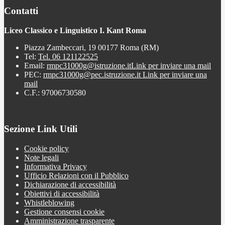
Contatti
Liceo Classico e Linguistico I. Kant Roma
Piazza Zambeccari, 19 00177 Roma (RM)
Tel:
Tel. 06 121122525
Email:
rmpc31000g@istruzione.it
Link per inviare una mail
PEC:
rmpc31000g@pec.istruzione.it
Link per inviare una
mail
C.F.: 97006730580
Sezione Link Utili
Cookie policy
Note legali
Informativa Privacy
Ufficio Relazioni con il Pubblico
Dichiarazione di accessibilità
Obiettivi di accessibilità
Whistleblowing
Gestione consensi cookie
Amministrazione trasparente