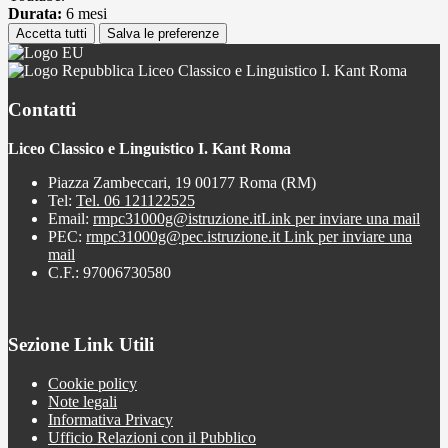
Durata:
6 mesi
Accetta tutti
Salva le preferenze
Liceo Classico e Linguistico I. Kant Roma
Contatti
Liceo Classico e Linguistico I. Kant Roma
Piazza Zambeccari, 19 00177 Roma (RM)
Tel:
Tel. 06 121122525
Email:
rmpc31000g@istruzione.it
Link per inviare una mail
PEC:
rmpc31000g@pec.istruzione.it
Link per inviare una
mail
C.F.: 97006730580
Sezione Link Utili
Cookie policy
Note legali
Informativa Privacy
Ufficio Relazioni con il Pubblico