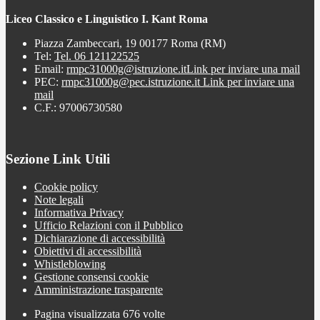
Liceo Classico e Linguistico I. Kant Roma
Piazza Zambeccari, 19 00177 Roma (RM)
Tel:
Tel. 06 121122525
Email:
rmpc31000g@istruzione.it
Link per inviare una mail
PEC:
rmpc31000g@pec.istruzione.it
Link per inviare una
mail
C.F.: 97006730580
Sezione Link Utili
Cookie policy
Note legali
Informativa Privacy
Ufficio Relazioni con il Pubblico
Dichiarazione di accessibilità
Obiettivi di accessibilità
Whistleblowing
Gestione consensi cookie
Amministrazione trasparente
Pagina visualizzata
676
volte