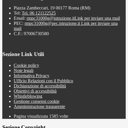
Piazza Zambeccari, 19 00177 Roma (RM)
Tel:
Tel. 06 121122525
Email:
rmpc31000g@istruzione.it
Link per inviare una mail
PEC:
rmpc31000g@pec.istruzione.it
Link per inviare una
mail
C.F.: 97006730580
Sezione Link Utili
Cookie policy
Note legali
Informativa Privacy
Ufficio Relazioni con il Pubblico
Dichiarazione di accessibilità
Obiettivi di accessibilità
Whistleblowing
Gestione consensi cookie
Amministrazione trasparente
Pagina visualizzata
1585
volte
Sezione Copyright