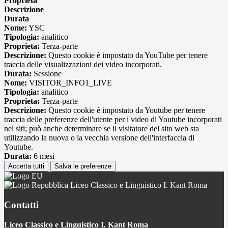
Proprieta
Descrizione
Durata
Nome:
YSC
Tipologia:
analitico
Proprieta:
Terza-parte
Descrizione:
Questo cookie è impostato da YouTube per tenere
traccia delle visualizzazioni dei video incorporati.
Durata:
Sessione
Nome:
VISITOR_INFO1_LIVE
Tipologia:
analitico
Proprieta:
Terza-parte
Descrizione:
Questo cookie è impostato da Youtube per tenere
traccia delle preferenze dell'utente per i video di Youtube incorporati
nei siti; può anche determinare se il visitatore del sito web sta
utilizzando la nuova o la vecchia versione dell'interfaccia di
Youtube.
Durata:
6 mesi
Accetta tutti
Salva le preferenze
Liceo Classico e Linguistico I. Kant Roma
Contatti
Liceo Classico e Linguistico I. Kant Roma