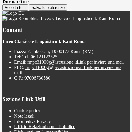
Durata:
6 mesi
Accetta tutti
Salva le preferenze
Liceo Classico e Linguistico I. Kant Roma
Contatti
Liceo Classico e Linguistico I. Kant Roma
Piazza Zambeccari, 19 00177 Roma (RM)
Tel:
Tel. 06 121122525
Email:
rmpc31000g@istruzione.it
Link per inviare una mail
PEC:
rmpc31000g@pec.istruzione.it
Link per inviare una
mail
C.F.: 97006730580
Sezione Link Utili
Cookie policy
Note legali
Informativa Privacy
Ufficio Relazioni con il Pubblico
Dichiarazione di accessibilità