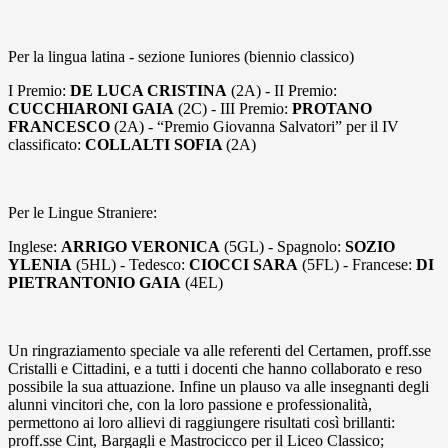
Per la lingua latina - sezione Iuniores (biennio classico)
I Premio:
DE LUCA CRISTINA
(2A) - II Premio:
CUCCHIARONI GAIA
(2C) - III Premio:
PROTANO
FRANCESCO
(2A) - “Premio Giovanna Salvatori” per il IV
classificato:
COLLALTI SOFIA
(2A)
Per le Lingue Straniere:
Inglese:
ARRIGO VERONICA
(5GL) - Spagnolo:
SOZIO
YLENIA
(5HL) - Tedesco:
CIOCCI SARA
(5FL) - Francese:
DI
PIETRANTONIO GAIA
(4EL)
Un ringraziamento speciale va alle referenti del Certamen, proff.sse
Cristalli e Cittadini, e a tutti i docenti che hanno collaborato e reso
possibile la sua attuazione. Infine un plauso va alle insegnanti degli
alunni vincitori che, con la loro passione e professionalità,
permettono ai loro allievi di raggiungere risultati così brillanti:
proff.sse Cint, Bargagli e Mastrocicco per il Liceo Classico;