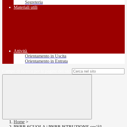
Segreteria
Materiali utili
Attività
Orientamento in Uscita
Orientamento in Entrata
Campo di ricerca per le pagine del sito
Home
>
PNRR SCUOLA | PNRR ISTRUZIONE cos’è?