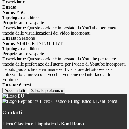
Descrizione
Durata
Nome:
YSC
Tipologia:
analitico
Proprieta:
Terza-parte
Descrizione:
Questo cookie è impostato da YouTube per tenere
traccia delle visualizzazioni dei video incorporati.
Durata:
Sessione
Nome:
VISITOR_INFO1_LIVE
Tipologia:
analitico
Proprieta:
Terza-parte
Descrizione:
Questo cookie è impostato da Youtube per tenere
traccia delle preferenze dell'utente per i video di Youtube incorporati
nei siti; può anche determinare se il visitatore del sito web sta
utilizzando la nuova o la vecchia versione dell'interfaccia di
Youtube.
Durata:
6 mesi
Accetta tutti
Salva le preferenze
Liceo Classico e Linguistico I. Kant Roma
Contatti
Liceo Classico e Linguistico I. Kant Roma