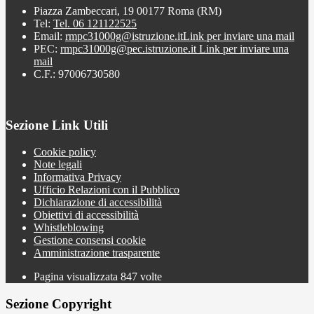
Piazza Zambeccari, 19 00177 Roma (RM)
Tel:
Tel. 06 121122525
Email:
rmpc31000g@istruzione.it
Link per inviare una mail
PEC:
rmpc31000g@pec.istruzione.it
Link per inviare una
mail
C.F.: 97006730580
Sezione Link Utili
Cookie policy
Note legali
Informativa Privacy
Ufficio Relazioni con il Pubblico
Dichiarazione di accessibilità
Obiettivi di accessibilità
Whistleblowing
Gestione consensi cookie
Amministrazione trasparente
Pagina visualizzata
847
volte
Sezione Copyright