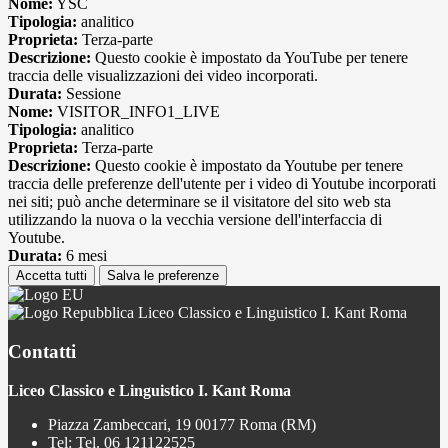
Nome:
YSC
Tipologia:
analitico
Proprieta:
Terza-parte
Descrizione:
Questo cookie è impostato da YouTube per tenere
traccia delle visualizzazioni dei video incorporati.
Durata:
Sessione
Nome:
VISITOR_INFO1_LIVE
Tipologia:
analitico
Proprieta:
Terza-parte
Descrizione:
Questo cookie è impostato da Youtube per tenere
traccia delle preferenze dell'utente per i video di Youtube incorporati
nei siti; può anche determinare se il visitatore del sito web sta
utilizzando la nuova o la vecchia versione dell'interfaccia di
Youtube.
Durata:
6 mesi
Accetta tutti
Salva le preferenze
Liceo Classico e Linguistico I. Kant Roma
Contatti
Liceo Classico e Linguistico I. Kant Roma
Piazza Zambeccari, 19 00177 Roma (RM)
Tel:
Tel. 06 121122525