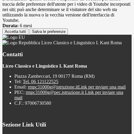
traccia delle preferenze dell'utente per i video di Youtube incorporati
nei siti; può anche determinare se il visitatore del sito web sta
utilizzando la nuova o la vecchia versione dell'interfaccia di
Youtube.
Durata:
6 mesi
Accetta tutti
Salva le preferenze
Liceo Classico e Linguistico I. Kant Roma
Contatti
Liceo Classico e Linguistico I. Kant Roma
Piazza Zambeccari, 19 00177 Roma (RM)
Tel:
Tel. 06 121122525
Email:
rmpc31000g@istruzione.it
Link per inviare una mail
PEC:
rmpc31000g@pec.istruzione.it
Link per inviare una
mail
C.F.: 97006730580
Sezione Link Utili