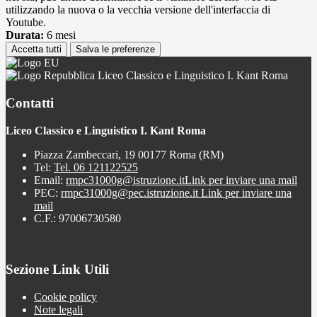
utilizzando la nuova o la vecchia versione dell'interfaccia di
Youtube.
Durata:
6 mesi
Accetta tutti
Salva le preferenze
Liceo Classico e Linguistico I. Kant Roma
Contatti
Liceo Classico e Linguistico I. Kant Roma
Piazza Zambeccari, 19 00177 Roma (RM)
Tel:
Tel. 06 121122525
Email:
rmpc31000g@istruzione.it
Link per inviare una mail
PEC:
rmpc31000g@pec.istruzione.it
Link per inviare una
mail
C.F.: 97006730580
Sezione Link Utili
Cookie policy
Note legali