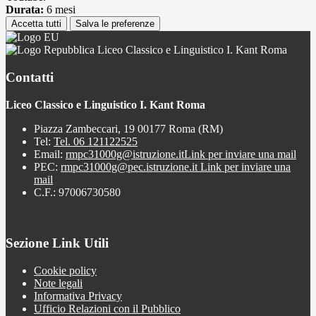
Durata:
6 mesi
Accetta tutti
Salva le preferenze
Liceo Classico e Linguistico I. Kant Roma
Contatti
Liceo Classico e Linguistico I. Kant Roma
Piazza Zambeccari, 19 00177 Roma (RM)
Tel:
Tel. 06 121122525
Email:
rmpc31000g@istruzione.it
Link per inviare una mail
PEC:
rmpc31000g@pec.istruzione.it
Link per inviare una
mail
C.F.: 97006730580
Sezione Link Utili
Cookie policy
Note legali
Informativa Privacy
Ufficio Relazioni con il Pubblico