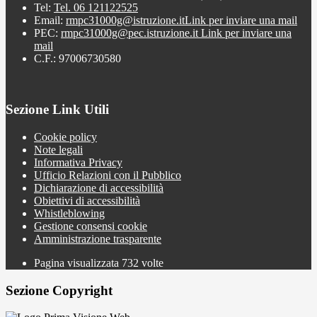
Tel:
Tel. 06 121122525
Email:
rmpc31000g@istruzione.it
Link per inviare una mail
PEC:
rmpc31000g@pec.istruzione.it
Link per inviare una
mail
C.F.: 97006730580
Sezione Link Utili
Cookie policy
Note legali
Informativa Privacy
Ufficio Relazioni con il Pubblico
Dichiarazione di accessibilità
Obiettivi di accessibilità
Whistleblowing
Gestione consensi cookie
Amministrazione trasparente
Pagina visualizzata
732
volte
Sezione Copyright