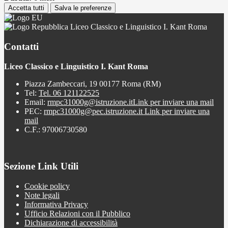
Accetta tutti
Salva le preferenze
Liceo Classico e Linguistico I. Kant Roma
Contatti
Liceo Classico e Linguistico I. Kant Roma
Piazza Zambeccari, 19 00177 Roma (RM)
Tel:
Tel. 06 121122525
Email:
rmpc31000g@istruzione.it
Link per inviare una mail
PEC:
rmpc31000g@pec.istruzione.it
Link per inviare una
mail
C.F.: 97006730580
Sezione Link Utili
Cookie policy
Note legali
Informativa Privacy
Ufficio Relazioni con il Pubblico
Dichiarazione di accessibilità