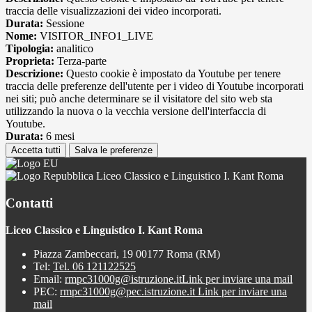
traccia delle visualizzazioni dei video incorporati.
Durata:
Sessione
Nome:
VISITOR_INFO1_LIVE
Tipologia:
analitico
Proprieta:
Terza-parte
Descrizione:
Questo cookie è impostato da Youtube per tenere
traccia delle preferenze dell'utente per i video di Youtube incorporati
nei siti; può anche determinare se il visitatore del sito web sta
utilizzando la nuova o la vecchia versione dell'interfaccia di
Youtube.
Durata:
6 mesi
Accetta tutti
Salva le preferenze
Liceo Classico e Linguistico I. Kant Roma
Contatti
Liceo Classico e Linguistico I. Kant Roma
Piazza Zambeccari, 19 00177 Roma (RM)
Tel:
Tel. 06 121122525
Email:
rmpc31000g@istruzione.it
Link per inviare una mail
PEC:
rmpc31000g@pec.istruzione.it
Link per inviare una
mail