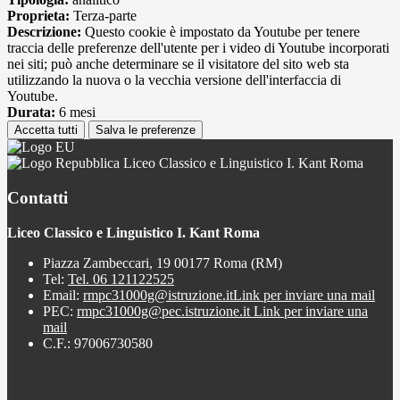
Proprieta:
Terza-parte
Descrizione:
Questo cookie è impostato da Youtube per tenere
traccia delle preferenze dell'utente per i video di Youtube incorporati
nei siti; può anche determinare se il visitatore del sito web sta
utilizzando la nuova o la vecchia versione dell'interfaccia di
Youtube.
Durata:
6 mesi
Accetta tutti
Salva le preferenze
Liceo Classico e Linguistico I. Kant Roma
Contatti
Liceo Classico e Linguistico I. Kant Roma
Piazza Zambeccari, 19 00177 Roma (RM)
Tel:
Tel. 06 121122525
Email:
rmpc31000g@istruzione.it
Link per inviare una mail
PEC:
rmpc31000g@pec.istruzione.it
Link per inviare una
mail
C.F.: 97006730580