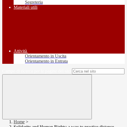
Segreteria
Materiali utili
Attività
Orientamento in Uscita
Orientamento in Entrata
Campo di ricerca per le pagine del sito
Home
>
Solidarity and Human Rights: a way to practice distance