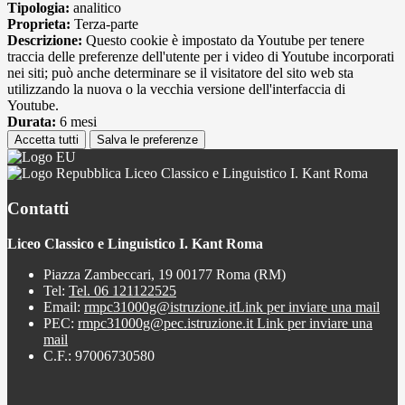
Tipologia:
analitico
Proprieta:
Terza-parte
Descrizione:
Questo cookie è impostato da Youtube per tenere
traccia delle preferenze dell'utente per i video di Youtube incorporati
nei siti; può anche determinare se il visitatore del sito web sta
utilizzando la nuova o la vecchia versione dell'interfaccia di
Youtube.
Durata:
6 mesi
Accetta tutti
Salva le preferenze
Liceo Classico e Linguistico I. Kant Roma
Contatti
Liceo Classico e Linguistico I. Kant Roma
Piazza Zambeccari, 19 00177 Roma (RM)
Tel:
Tel. 06 121122525
Email:
rmpc31000g@istruzione.it
Link per inviare una mail
PEC:
rmpc31000g@pec.istruzione.it
Link per inviare una
mail
C.F.: 97006730580