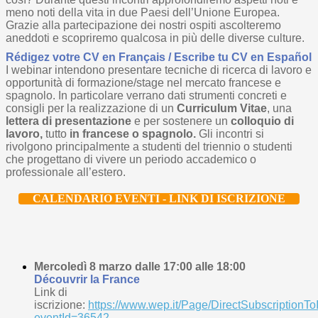
meno noti della vita in due Paesi dell’Unione Europea.
Grazie alla partecipazione dei nostri ospiti ascolteremo
aneddoti e scopriremo qualcosa in più delle diverse culture.
Rédigez votre CV en Français / Escribe tu CV en Español
I webinar intendono presentare tecniche di ricerca di lavoro e
opportunità di formazione/stage nel mercato francese e
spagnolo. In particolare verrano dati strumenti concreti e
consigli per la realizzazione di un
Curriculum Vitae
, una
lettera di presentazione
e per sostenere un
colloquio di
lavoro,
tutto
in francese o spagnolo.
Gli incontri si
rivolgono principalmente a studenti del triennio o studenti
che progettano di vivere un periodo accademico o
professionale all’estero.
CALENDARIO EVENTI - LINK DI ISCRIZIONE
Mercoledì 8 marzo dalle 17:00 alle 18:00
Découvrir la France
Link di
iscrizione:
https://www.wep.it/Page/DirectSubscriptionTo
eventId=36542