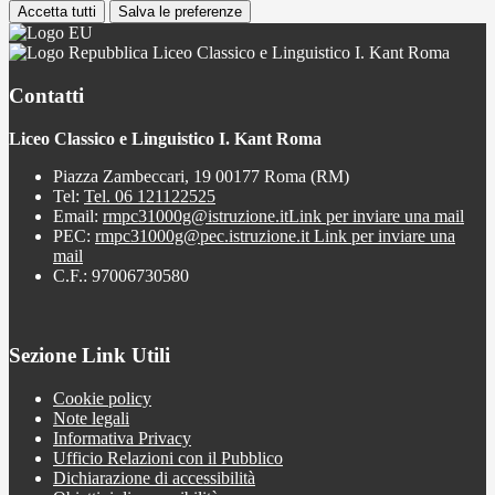
Accetta tutti
Salva le preferenze
Liceo Classico e Linguistico I. Kant Roma
Contatti
Liceo Classico e Linguistico I. Kant Roma
Piazza Zambeccari, 19 00177 Roma (RM)
Tel:
Tel. 06 121122525
Email:
rmpc31000g@istruzione.it
Link per inviare una mail
PEC:
rmpc31000g@pec.istruzione.it
Link per inviare una
mail
C.F.: 97006730580
Sezione Link Utili
Cookie policy
Note legali
Informativa Privacy
Ufficio Relazioni con il Pubblico
Dichiarazione di accessibilità