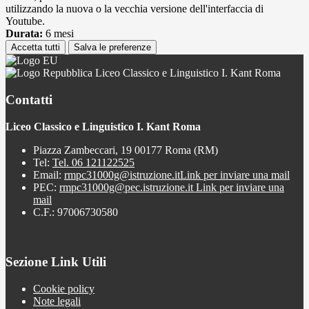
utilizzando la nuova o la vecchia versione dell'interfaccia di
Youtube.
Durata:
6 mesi
Accetta tutti
Salva le preferenze
Liceo Classico e Linguistico I. Kant Roma
Contatti
Liceo Classico e Linguistico I. Kant Roma
Piazza Zambeccari, 19 00177 Roma (RM)
Tel:
Tel. 06 121122525
Email:
rmpc31000g@istruzione.it
Link per inviare una mail
PEC:
rmpc31000g@pec.istruzione.it
Link per inviare una
mail
C.F.: 97006730580
Sezione Link Utili
Cookie policy
Note legali