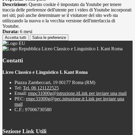
Descrizione:
Questo cookie è impostato da Youtube per tenere
traccia delle preferenze dell'utente per i video di Youtube incorporati
nei siti; può anche determinare se il visitatore del sito web sta
utilizzando la nuova o la vecchia versione dell'interfaccia di
Youtube.
Durata:
6 mesi
Accetta tutti
Salva le preferenze
Liceo Classico e Linguistico I. Kant Roma
Contatti
Liceo Classico e Linguistico I. Kant Roma
Piazza Zambeccari, 19 00177 Roma (RM)
Tel:
Tel. 06 121122525
Email:
rmpc31000g@istruzione.it
Link per inviare una mail
PEC:
rmpc31000g@pec.istruzione.it
Link per inviare una
mail
C.F.: 97006730580
Sezione Link Utili