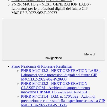
PNRR M4C1I3.2 - NEXT GENERATION LABS -
Laboratori per le professioni digitali del futuro CIP
M4C1I3.2-2022-962-P-20933
Menu di
navigazione
Piano Nazionale di Ripresa e Resilienza
PNRR M4C1I3.2 - NEXT GENERATION LABS -
Laboratori per le professioni digitali del futuro CIP
M4C1I3.2-2022-962-P-20933
PNRR M4C1I3.2 - NEXT GENERATION
CLASSROOM – Ambienti di apprendimento
innovativi CIP M4C1I3.2-2022-961-P-18611
PNRR M4C1I1.4 - D.M. n. 170/2022 - Azioni di
prevenzione e contrasto della dispersione scolastica CIP
M4C1I1.4-2022-981-P-13595