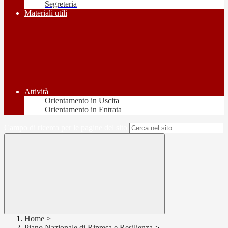
Segreteria
Materiali utili
Attività
Orientamento in Uscita
Orientamento in Entrata
Campo di ricerca per le pagine del sito
Home
>
Piano Nazionale di Ripresa e Resilienza
>