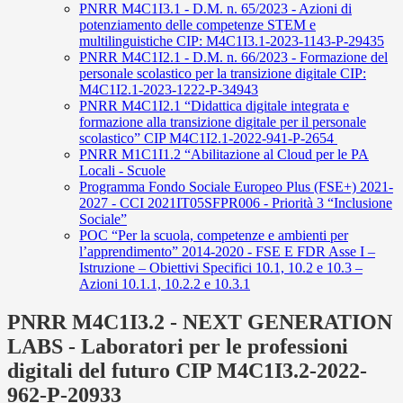
PNRR M4C1I3.1 - D.M. n. 65/2023 - Azioni di
potenziamento delle competenze STEM e
multilinguistiche CIP: M4C1I3.1-2023-1143-P-29435
PNRR M4C1I2.1 - D.M. n. 66/2023 - Formazione del
personale scolastico per la transizione digitale CIP:
M4C1I2.1-2023-1222-P-34943
PNRR M4C1I2.1 “Didattica digitale integrata e
formazione alla transizione digitale per il personale
scolastico” CIP M4C1I2.1-2022-941-P-2654
PNRR M1C1I1.2 “Abilitazione al Cloud per le PA
Locali - Scuole
Programma Fondo Sociale Europeo Plus (FSE+) 2021-
2027 - CCI 2021IT05SFPR006 - Priorità 3 “Inclusione
Sociale”
POC “Per la scuola, competenze e ambienti per
l’apprendimento” 2014-2020 - FSE E FDR Asse I –
Istruzione – Obiettivi Specifici 10.1, 10.2 e 10.3 –
Azioni 10.1.1, 10.2.2 e 10.3.1
PNRR M4C1I3.2 - NEXT GENERATION
LABS - Laboratori per le professioni
digitali del futuro CIP M4C1I3.2-2022-
962-P-20933