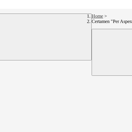
Home
>
Certamen "Per Aspera