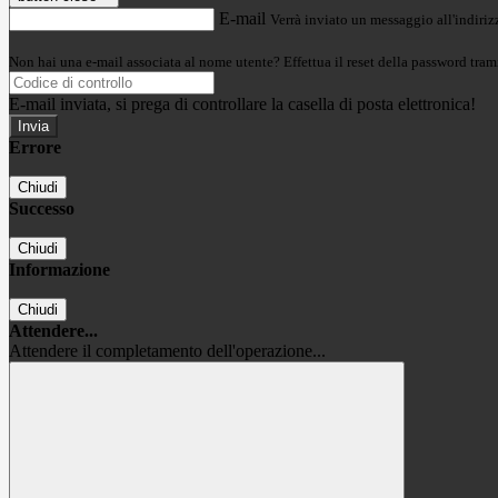
E-mail
Verrà inviato un messaggio all'indirizz
Non hai una e-mail associata al nome utente? Effettua il reset della password tram
E-mail inviata, si prega di controllare la casella di posta elettronica!
Errore
Chiudi
Successo
Chiudi
Informazione
Chiudi
Attendere...
Attendere il completamento dell'operazione...