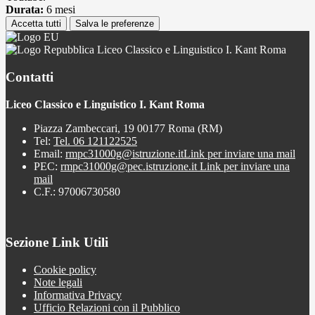
Durata:
6 mesi
Accetta tutti
Salva le preferenze
Liceo Classico e Linguistico I. Kant Roma
Contatti
Liceo Classico e Linguistico I. Kant Roma
Piazza Zambeccari, 19 00177 Roma (RM)
Tel:
Tel. 06 121122525
Email:
rmpc31000g@istruzione.it
Link per inviare una mail
PEC:
rmpc31000g@pec.istruzione.it
Link per inviare una
mail
C.F.: 97006730580
Sezione Link Utili
Cookie policy
Note legali
Informativa Privacy
Ufficio Relazioni con il Pubblico