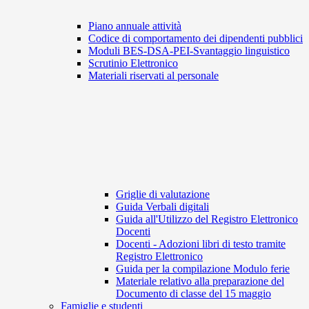
Piano annuale attività
Codice di comportamento dei dipendenti pubblici
Moduli BES-DSA-PEI-Svantaggio linguistico
Scrutinio Elettronico
Materiali riservati al personale
Griglie di valutazione
Guida Verbali digitali
Guida all'Utilizzo del Registro Elettronico
Docenti
Docenti - Adozioni libri di testo tramite
Registro Elettronico
Guida per la compilazione Modulo ferie
Materiale relativo alla preparazione del
Documento di classe del 15 maggio
Famiglie e studenti