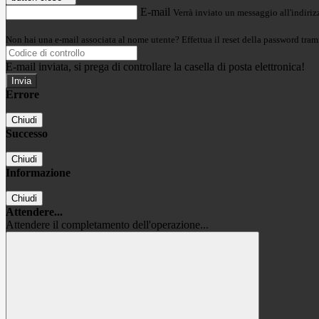
E-mail
Verrà inviato un messaggio all'indirizz
Non hai una e-mail associata al nome utente? Effettua il reset della password tram
E-mail inviata, si prega di controllare la casella di posta elettronica!
Errore
Chiudi
Successo
Chiudi
Informazione
Chiudi
Attendere...
Attendere il completamento dell'operazione...