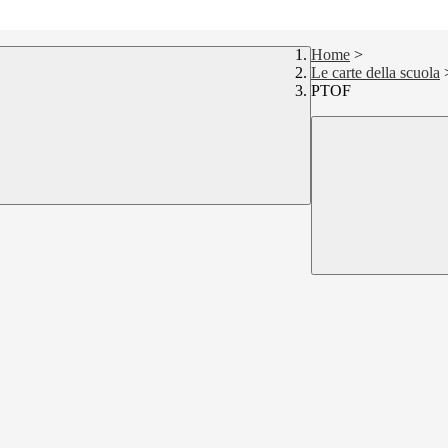
Home
>
Le carte della scuola
PTOF