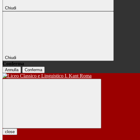
Chiudi
Chiudi
Conferma
Annulla
Conferma
close