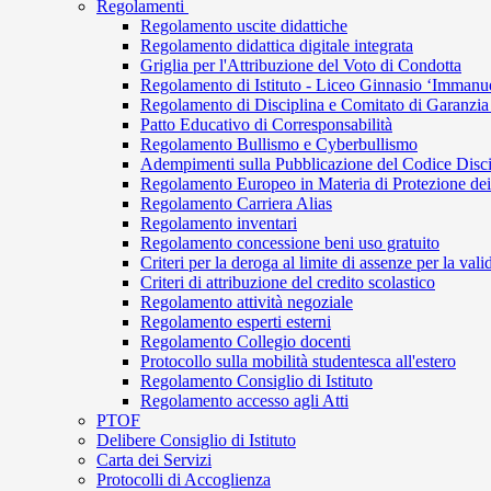
Regolamenti
Regolamento uscite didattiche
Regolamento didattica digitale integrata
Griglia per l'Attribuzione del Voto di Condotta
Regolamento di Istituto - Liceo Ginnasio ‘Immanu
Regolamento di Disciplina e Comitato di Garanzia
Patto Educativo di Corresponsabilità
Regolamento Bullismo e Cyberbullismo
Adempimenti sulla Pubblicazione del Codice Discipl
Regolamento Europeo in Materia di Protezione dei
Regolamento Carriera Alias
Regolamento inventari
Regolamento concessione beni uso gratuito
Criteri per la deroga al limite di assenze per la vali
Criteri di attribuzione del credito scolastico
Regolamento attività negoziale
Regolamento esperti esterni
Regolamento Collegio docenti
Protocollo sulla mobilità studentesca all'estero
Regolamento Consiglio di Istituto
Regolamento accesso agli Atti
PTOF
Delibere Consiglio di Istituto
Carta dei Servizi
Protocolli di Accoglienza