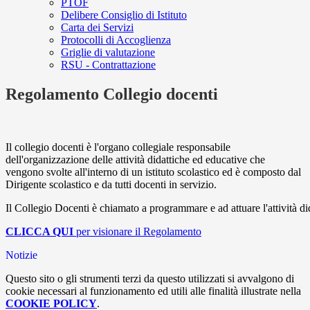
PTOF
Delibere Consiglio di Istituto
Carta dei Servizi
Protocolli di Accoglienza
Griglie di valutazione
RSU - Contrattazione
Regolamento Collegio docenti
Il collegio docenti è l'organo collegiale responsabile
dell'organizzazione delle attività didattiche ed educative che
vengono svolte all'interno di un istituto scolastico ed è composto dal
Dirigente scolastico e da tutti docenti in servizio.
Il
Collegio
Docenti
è
chiamato
a
programmare
e
ad
attuare
l'attività
di
CLICCA QUI
per visionare il Regolamento
Notizie
Questo sito o gli strumenti terzi da questo utilizzati si avvalgono di
cookie necessari al funzionamento ed utili alle finalità illustrate nella
COOKIE POLICY
.