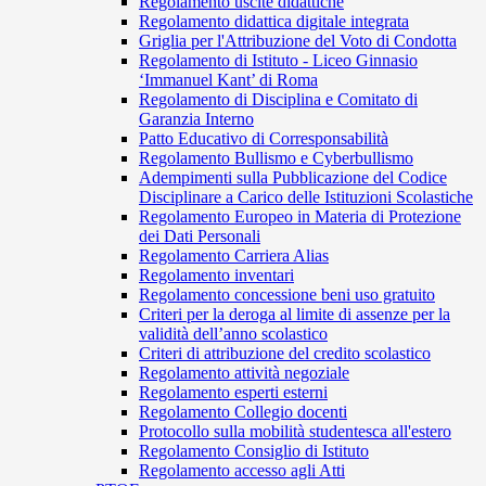
Regolamento uscite didattiche
Regolamento didattica digitale integrata
Griglia per l'Attribuzione del Voto di Condotta
Regolamento di Istituto - Liceo Ginnasio
‘Immanuel Kant’ di Roma
Regolamento di Disciplina e Comitato di
Garanzia Interno
Patto Educativo di Corresponsabilità
Regolamento Bullismo e Cyberbullismo
Adempimenti sulla Pubblicazione del Codice
Disciplinare a Carico delle Istituzioni Scolastiche
Regolamento Europeo in Materia di Protezione
dei Dati Personali
Regolamento Carriera Alias
Regolamento inventari
Regolamento concessione beni uso gratuito
Criteri per la deroga al limite di assenze per la
validità dell’anno scolastico
Criteri di attribuzione del credito scolastico
Regolamento attività negoziale
Regolamento esperti esterni
Regolamento Collegio docenti
Protocollo sulla mobilità studentesca all'estero
Regolamento Consiglio di Istituto
Regolamento accesso agli Atti