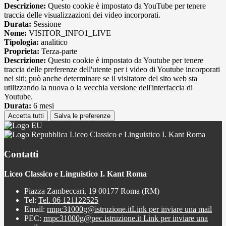
Descrizione:
Questo cookie è impostato da YouTube per tenere
traccia delle visualizzazioni dei video incorporati.
Durata:
Sessione
Nome:
VISITOR_INFO1_LIVE
Tipologia:
analitico
Proprieta:
Terza-parte
Descrizione:
Questo cookie è impostato da Youtube per tenere
traccia delle preferenze dell'utente per i video di Youtube incorporati
nei siti; può anche determinare se il visitatore del sito web sta
utilizzando la nuova o la vecchia versione dell'interfaccia di
Youtube.
Durata:
6 mesi
Accetta tutti
Salva le preferenze
Liceo Classico e Linguistico I. Kant Roma
Contatti
Liceo Classico e Linguistico I. Kant Roma
Piazza Zambeccari, 19 00177 Roma (RM)
Tel:
Tel. 06 121122525
Email:
rmpc31000g@istruzione.it
Link per inviare una mail
PEC:
rmpc31000g@pec.istruzione.it
Link per inviare una