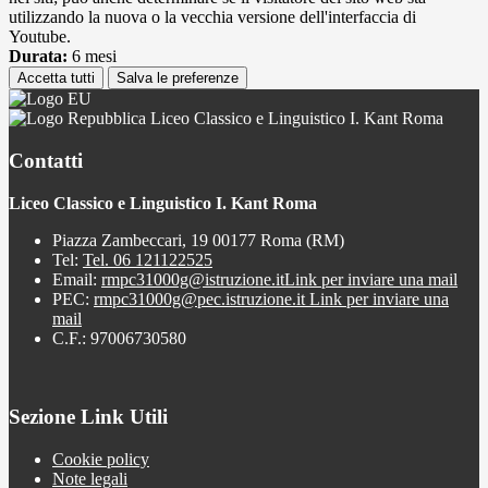
utilizzando la nuova o la vecchia versione dell'interfaccia di
Youtube.
Durata:
6 mesi
Accetta tutti
Salva le preferenze
Liceo Classico e Linguistico I. Kant Roma
Contatti
Liceo Classico e Linguistico I. Kant Roma
Piazza Zambeccari, 19 00177 Roma (RM)
Tel:
Tel. 06 121122525
Email:
rmpc31000g@istruzione.it
Link per inviare una mail
PEC:
rmpc31000g@pec.istruzione.it
Link per inviare una
mail
C.F.: 97006730580
Sezione Link Utili
Cookie policy
Note legali