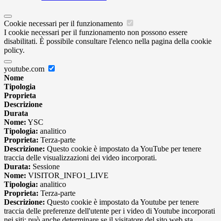
Cookie necessari per il funzionamento
I cookie necessari per il funzionamento non possono essere
disabilitati. È possibile consultare l'elenco nella pagina della cookie
policy.
youtube.com
Nome
Tipologia
Proprieta
Descrizione
Durata
Nome:
YSC
Tipologia:
analitico
Proprieta:
Terza-parte
Descrizione:
Questo cookie è impostato da YouTube per tenere
traccia delle visualizzazioni dei video incorporati.
Durata:
Sessione
Nome:
VISITOR_INFO1_LIVE
Tipologia:
analitico
Proprieta:
Terza-parte
Descrizione:
Questo cookie è impostato da Youtube per tenere
traccia delle preferenze dell'utente per i video di Youtube incorporati
nei siti; può anche determinare se il visitatore del sito web sta