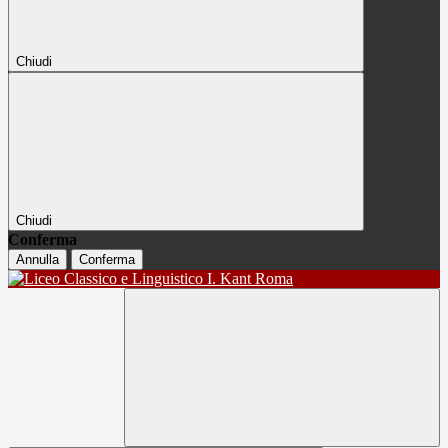
Chiudi
Chiudi
Conferma
Annulla
Conferma