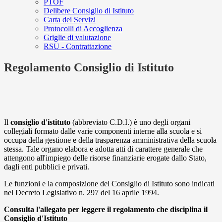
PTOF
Delibere Consiglio di Istituto
Carta dei Servizi
Protocolli di Accoglienza
Griglie di valutazione
RSU - Contrattazione
Regolamento Consiglio di Istituto
Il
consiglio d'istituto
(abbreviato C.D.I.) è uno degli organi
collegiali formato dalle varie componenti interne alla scuola e si
occupa della gestione e della trasparenza amministrativa della scuola
stessa. Tale organo elabora e adotta atti di carattere generale che
attengono all'impiego delle risorse finanziarie erogate dallo Stato,
dagli enti pubblici e privati.
Le funzioni e la composizione dei Consiglio di Istituto sono indicati
nel Decreto Legislativo n. 297 del 16 aprile 1994
.
Consulta l'allegato per leggere il regolamento che disciplina il
Consiglio d'Istituto