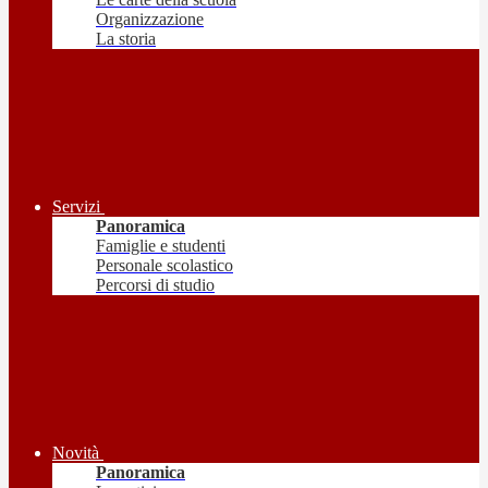
Organizzazione
La storia
Servizi
Panoramica
Famiglie e studenti
Personale scolastico
Percorsi di studio
Novità
Panoramica