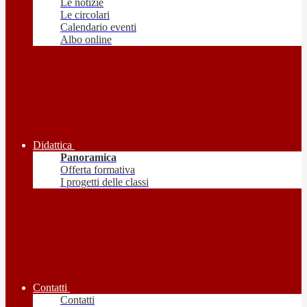
Le notizie
Le circolari
Calendario eventi
Albo online
Didattica
Panoramica
Offerta formativa
I progetti delle classi
Contatti
Contatti