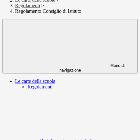
Regolamenti
>
Regolamento Consiglio di Istituto
Menu di
navigazione
Le carte della scuola
Regolamenti