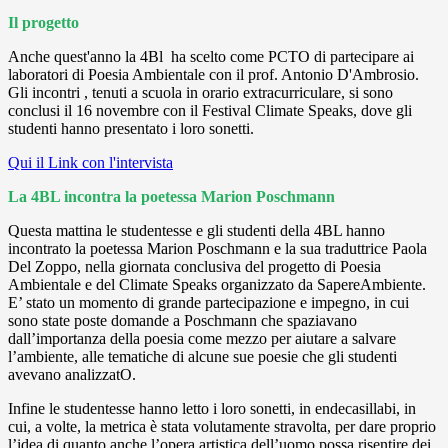
Il progetto
Anche quest'anno la 4Bl ha scelto come PCTO di partecipare ai
laboratori di Poesia Ambientale con il prof. Antonio D'Ambrosio.
Gli incontri , tenuti a scuola in orario extracurriculare, si sono
conclusi il 16 novembre con il Festival Climate Speaks, dove gli
studenti hanno presentato i loro sonetti.
Qui il Link con l'intervista
La 4BL incontra la poetessa Marion Poschmann
Questa mattina le studentesse e gli studenti della 4BL hanno
incontrato la poetessa Marion Poschmann e la sua traduttrice Paola
Del Zoppo, nella giornata conclusiva del progetto di Poesia
Ambientale e del Climate Speaks organizzato da SapereAmbiente.
E’ stato un momento di grande partecipazione e impegno, in cui
sono state poste domande a Poschmann che spaziavano
dall’importanza della poesia come mezzo per aiutare a salvare
l’ambiente, alle tematiche di alcune sue poesie che gli studenti
avevano analizzatO.
Infine le studentesse hanno letto i loro sonetti, in endecasillabi, in
cui, a volte, la metrica è stata volutamente stravolta, per dare proprio
l’idea di quanto anche l’opera artistica dell’uomo possa risentire dei