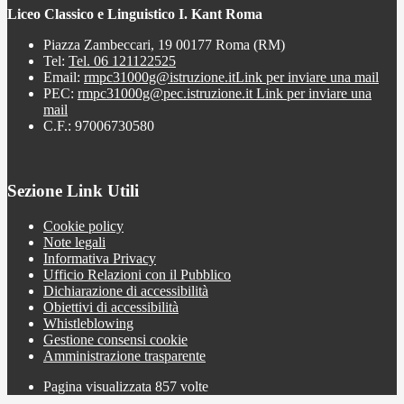
Liceo Classico e Linguistico I. Kant Roma
Piazza Zambeccari, 19 00177 Roma (RM)
Tel:
Tel. 06 121122525
Email:
rmpc31000g@istruzione.it
Link per inviare una mail
PEC:
rmpc31000g@pec.istruzione.it
Link per inviare una
mail
C.F.: 97006730580
Sezione Link Utili
Cookie policy
Note legali
Informativa Privacy
Ufficio Relazioni con il Pubblico
Dichiarazione di accessibilità
Obiettivi di accessibilità
Whistleblowing
Gestione consensi cookie
Amministrazione trasparente
Pagina visualizzata
857
volte