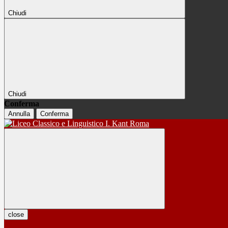
Chiudi
Chiudi
Conferma
Annulla
Conferma
close