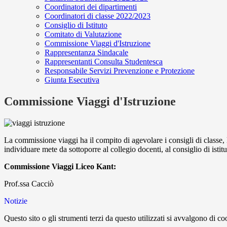
Coordinatori dei dipartimenti
Coordinatori di classe 2022/2023
Consiglio di Istituto
Comitato di Valutazione
Commissione Viaggi d'Istruzione
Rappresentanza Sindacale
Rappresentanti Consulta Studentesca
Responsabile Servizi Prevenzione e Protezione
Giunta Esecutiva
Commissione Viaggi d'Istruzione
La commissione viaggi ha il compito di agevolare i consigli di classe, 
individuare mete da sottoporre al collegio docenti, al consiglio di istit
Commissione Viaggi Liceo Kant:
Prof.ssa Cacciò
Notizie
Questo sito o gli strumenti terzi da questo utilizzati si avvalgono di coo