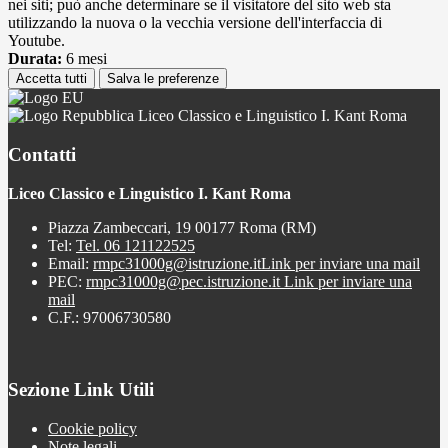
nei siti; può anche determinare se il visitatore del sito web sta
utilizzando la nuova o la vecchia versione dell'interfaccia di
Youtube.
Durata:
6 mesi
Accetta tutti
Salva le preferenze
Liceo Classico e Linguistico I. Kant Roma
Contatti
Liceo Classico e Linguistico I. Kant Roma
Piazza Zambeccari, 19 00177 Roma (RM)
Tel:
Tel. 06 121122525
Email:
rmpc31000g@istruzione.it
Link per inviare una mail
PEC:
rmpc31000g@pec.istruzione.it
Link per inviare una
mail
C.F.: 97006730580
Sezione Link Utili
Cookie policy
Note legali