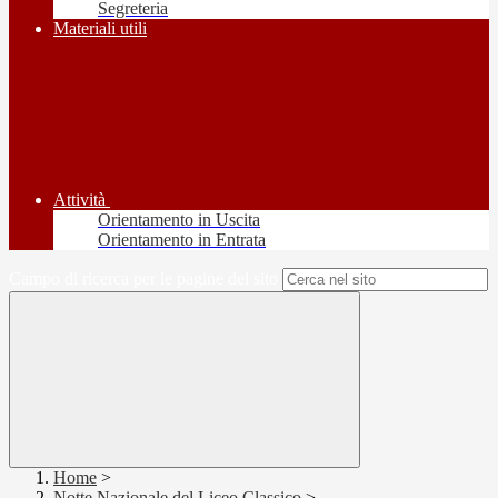
Segreteria
Materiali utili
Attività
Orientamento in Uscita
Orientamento in Entrata
Campo di ricerca per le pagine del sito
Home
>
Notte Nazionale del Liceo Classico
>