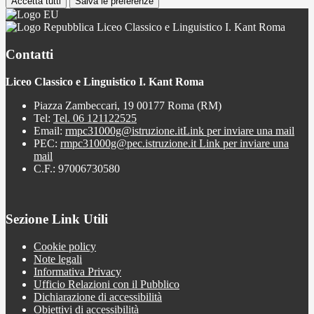
Accetta tutti
Salva le preferenze
Liceo Classico e Linguistico I. Kant Roma
Contatti
Liceo Classico e Linguistico I. Kant Roma
Piazza Zambeccari, 19 00177 Roma (RM)
Tel:
Tel. 06 121122525
Email:
rmpc31000g@istruzione.it
Link per inviare una mail
PEC:
rmpc31000g@pec.istruzione.it
Link per inviare una
mail
C.F.: 97006730580
Sezione Link Utili
Cookie policy
Note legali
Informativa Privacy
Ufficio Relazioni con il Pubblico
Dichiarazione di accessibilità
Obiettivi di accessibilità