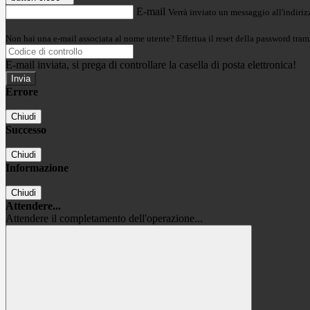
E-mail
Verrà inviato un messaggio all'indirizz
Non hai una e-mail associata al nome utente? Effettua il reset della password tram
E-mail inviata, si prega di controllare la casella di posta elettronica!
Errore
Chiudi
Successo
Chiudi
Informazione
Chiudi
Attendere...
Attendere il completamento dell'operazione...