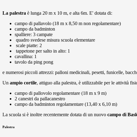
La palestra
è lunga 20 m x 10 m, e alta 6m. E' dotata di:
campo di pallavolo (18 m x 8,50 m non regolamentare)
campo da badminton
spalliere: 3 campate
quadro svedese misura scuola elementare
scale piatte: 2
tappetone per salto in alto: 1
cavallina: 1
tavolo da ping pong
e numerosi piccoli attrezzi: palloni medicinali, pesetti, funicelle, bacc
Un
ampio cortile
, attiguo alla palestra, è utilizzabile per le attività f
campo di pallovolo regolamentare (18 m x 9 m)
2 canestri da pallacanestro
campo da badminton regolamentare (13,40 x 6,10 m)
La scuola si è inoltre recentemente dotata di un nuovo
campo di Bas
Palestra