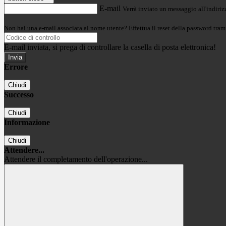
E-mail
Verrà inviato un messaggio all'indirizz
Non hai una e-mail associata al nome utente? Effettua il reset della password tram
E-mail inviata, si prega di controllare la casella di posta elettronica!
Errore
Chiudi
Successo
Chiudi
Informazione
Chiudi
Attendere...
Attendere il completamento dell'operazione...