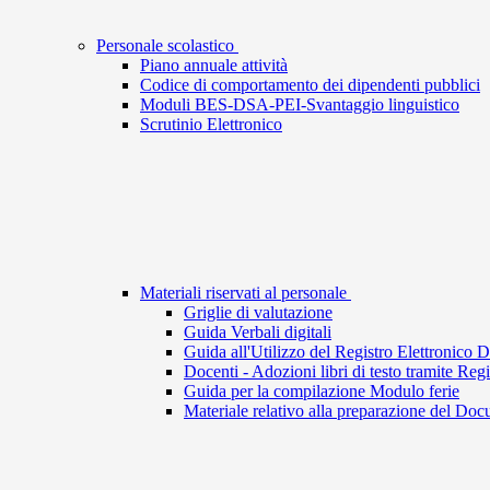
Personale scolastico
Piano annuale attività
Codice di comportamento dei dipendenti pubblici
Moduli BES-DSA-PEI-Svantaggio linguistico
Scrutinio Elettronico
Materiali riservati al personale
Griglie di valutazione
Guida Verbali digitali
Guida all'Utilizzo del Registro Elettronico 
Docenti - Adozioni libri di testo tramite Regi
Guida per la compilazione Modulo ferie
Materiale relativo alla preparazione del Do