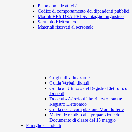
Piano annuale attività
Codice di comportamento dei dipendenti pubblici
Moduli BES-DSA-PEI-Svantaggio linguistico
Scrutinio Elettronico
Materiali riservati al personale
Griglie di valutazione
Guida Verbali digitali
Guida all'Utilizzo del Registro Elettronico
Docenti
Docenti - Adozioni libri di testo tramite
Registro Elettronico
Guida per la compilazione Modulo ferie
Materiale relativo alla preparazione del
Documento di classe del 15 maggio
Famiglie e studenti