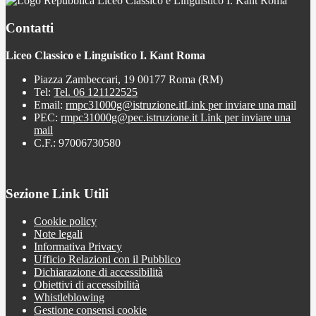
Liceo Classico e Linguistico I. Kant Roma
Contatti
Liceo Classico e Linguistico I. Kant Roma
Piazza Zambeccari, 19 00177 Roma (RM)
Tel:
Tel. 06 121122525
Email:
rmpc31000g@istruzione.it
Link per inviare una mail
PEC:
rmpc31000g@pec.istruzione.it
Link per inviare una
mail
C.F.: 97006730580
Sezione Link Utili
Cookie policy
Note legali
Informativa Privacy
Ufficio Relazioni con il Pubblico
Dichiarazione di accessibilità
Obiettivi di accessibilità
Whistleblowing
Gestione consensi cookie