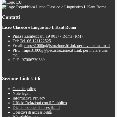
Liceo Classico e Linguistico I. Kant Roma
Contatti
Liceo Classico e Linguistico I. Kant Roma
Piazza Zambeccari, 19 00177 Roma (RM)
Tel:
Tel. 06 121122525
Email:
rmpc31000g@istruzione.it
Link per inviare una mail
PEC:
rmpc31000g@pec.istruzione.it
Link per inviare una
mail
C.F.: 97006730580
Sezione Link Utili
Cookie policy
Note legali
Informativa Privacy
Ufficio Relazioni con il Pubblico
Dichiarazione di accessibilità
Obiettivi di accessibilità
Whistleblowing