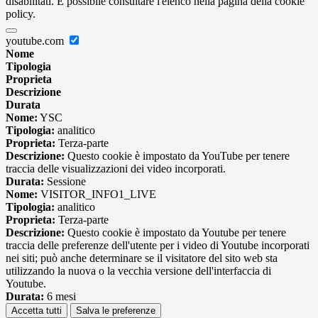
disabilitati. È possibile consultare l'elenco nella pagina della cookie
policy.
youtube.com
Nome
Tipologia
Proprieta
Descrizione
Durata
Nome:
YSC
Tipologia:
analitico
Proprieta:
Terza-parte
Descrizione:
Questo cookie è impostato da YouTube per tenere
traccia delle visualizzazioni dei video incorporati.
Durata:
Sessione
Nome:
VISITOR_INFO1_LIVE
Tipologia:
analitico
Proprieta:
Terza-parte
Descrizione:
Questo cookie è impostato da Youtube per tenere
traccia delle preferenze dell'utente per i video di Youtube incorporati
nei siti; può anche determinare se il visitatore del sito web sta
utilizzando la nuova o la vecchia versione dell'interfaccia di
Youtube.
Durata:
6 mesi
Accetta tutti
Salva le preferenze