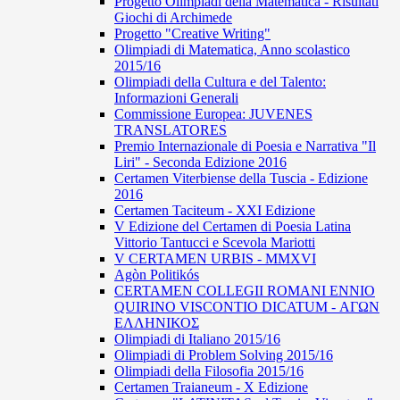
Progetto Olimpiadi della Matematica - Risultati
Giochi di Archimede
Progetto "Creative Writing"
Olimpiadi di Matematica, Anno scolastico
2015/16
Olimpiadi della Cultura e del Talento:
Informazioni Generali
Commissione Europea: JUVENES
TRANSLATORES
Premio Internazionale di Poesia e Narrativa "Il
Liri" - Seconda Edizione 2016
Certamen Viterbiense della Tuscia - Edizione
2016
Certamen Taciteum - XXI Edizione
V Edizione del Certamen di Poesia Latina
Vittorio Tantucci e Scevola Mariotti
V CERTAMEN URBIS - MMXVI
Agòn Politikós
CERTAMEN COLLEGII ROMANI ENNIO
QUIRINO VISCONTIO DICATUM - ΑΓΩΝ
ΕΛΛΗΝΙΚΟΣ
Olimpiadi di Italiano 2015/16
Olimpiadi di Problem Solving 2015/16
Olimpiadi della Filosofia 2015/16
Certamen Traianeum - X Edizione