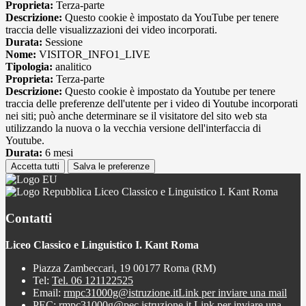
Proprieta:
Terza-parte
Descrizione:
Questo cookie è impostato da YouTube per tenere
traccia delle visualizzazioni dei video incorporati.
Durata:
Sessione
Nome:
VISITOR_INFO1_LIVE
Tipologia:
analitico
Proprieta:
Terza-parte
Descrizione:
Questo cookie è impostato da Youtube per tenere
traccia delle preferenze dell'utente per i video di Youtube incorporati
nei siti; può anche determinare se il visitatore del sito web sta
utilizzando la nuova o la vecchia versione dell'interfaccia di
Youtube.
Durata:
6 mesi
Accetta tutti
Salva le preferenze
Liceo Classico e Linguistico I. Kant Roma
Contatti
Liceo Classico e Linguistico I. Kant Roma
Piazza Zambeccari, 19 00177 Roma (RM)
Tel:
Tel. 06 121122525
Email:
rmpc31000g@istruzione.it
Link per inviare una mail
PEC:
rmpc31000g@pec.istruzione.it
Link per inviare una