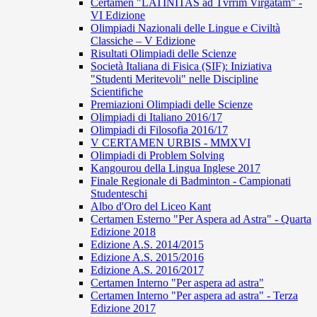
Certamen "LATINITAS ad Tvrrim Virgatam" -
VI Edizione
Olimpiadi Nazionali delle Lingue e Civiltà
Classiche – V Edizione
Risultati Olimpiadi delle Scienze
Società Italiana di Fisica (SIF): Iniziativa
"Studenti Meritevoli" nelle Discipline
Scientifiche
Premiazioni Olimpiadi delle Scienze
Olimpiadi di Italiano 2016/17
Olimpiadi di Filosofia 2016/17
V CERTAMEN URBIS - MMXVI
Olimpiadi di Problem Solving
Kangourou della Lingua Inglese 2017
Finale Regionale di Badminton - Campionati
Studenteschi
Albo d'Oro del Liceo Kant
Certamen Esterno "Per Aspera ad Astra" - Quarta
Edizione 2018
Edizione A.S. 2014/2015
Edizione A.S. 2015/2016
Edizione A.S. 2016/2017
Certamen Interno "Per aspera ad astra"
Certamen Interno "Per aspera ad astra" - Terza
Edizione 2017