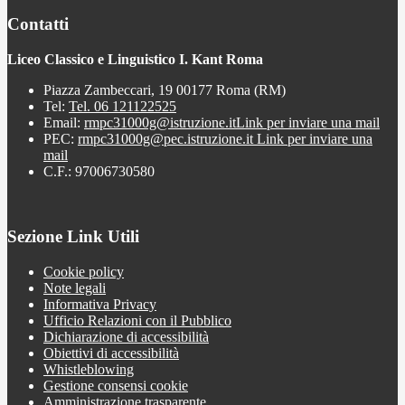
Contatti
Liceo Classico e Linguistico I. Kant Roma
Piazza Zambeccari, 19 00177 Roma (RM)
Tel:
Tel. 06 121122525
Email:
rmpc31000g@istruzione.it
Link per inviare una mail
PEC:
rmpc31000g@pec.istruzione.it
Link per inviare una
mail
C.F.: 97006730580
Sezione Link Utili
Cookie policy
Note legali
Informativa Privacy
Ufficio Relazioni con il Pubblico
Dichiarazione di accessibilità
Obiettivi di accessibilità
Whistleblowing
Gestione consensi cookie
Amministrazione trasparente