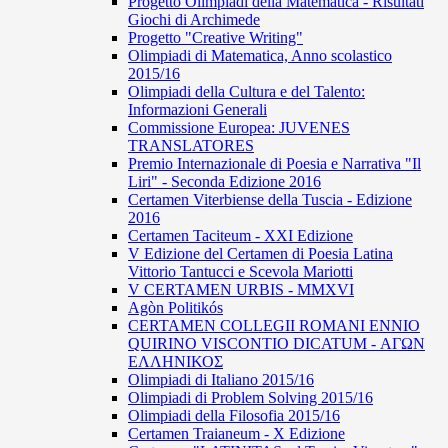
Progetto Olimpiadi della Matematica - Risultati
Giochi di Archimede
Progetto "Creative Writing"
Olimpiadi di Matematica, Anno scolastico
2015/16
Olimpiadi della Cultura e del Talento:
Informazioni Generali
Commissione Europea: JUVENES
TRANSLATORES
Premio Internazionale di Poesia e Narrativa "Il
Liri" - Seconda Edizione 2016
Certamen Viterbiense della Tuscia - Edizione
2016
Certamen Taciteum - XXI Edizione
V Edizione del Certamen di Poesia Latina
Vittorio Tantucci e Scevola Mariotti
V CERTAMEN URBIS - MMXVI
Agòn Politikós
CERTAMEN COLLEGII ROMANI ENNIO
QUIRINO VISCONTIO DICATUM - ΑΓΩΝ
ΕΛΛΗΝΙΚΟΣ
Olimpiadi di Italiano 2015/16
Olimpiadi di Problem Solving 2015/16
Olimpiadi della Filosofia 2015/16
Certamen Traianeum - X Edizione