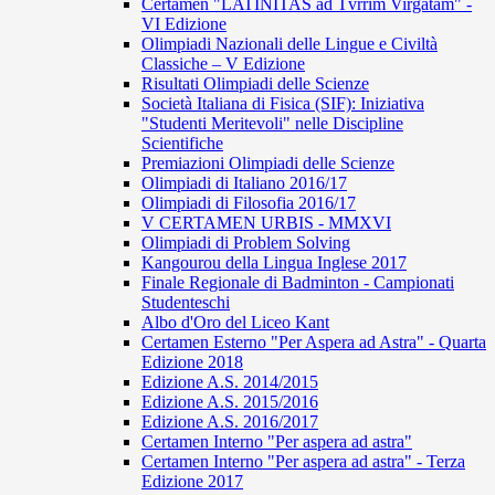
Certamen "LATINITAS ad Tvrrim Virgatam" -
VI Edizione
Olimpiadi Nazionali delle Lingue e Civiltà
Classiche – V Edizione
Risultati Olimpiadi delle Scienze
Società Italiana di Fisica (SIF): Iniziativa
"Studenti Meritevoli" nelle Discipline
Scientifiche
Premiazioni Olimpiadi delle Scienze
Olimpiadi di Italiano 2016/17
Olimpiadi di Filosofia 2016/17
V CERTAMEN URBIS - MMXVI
Olimpiadi di Problem Solving
Kangourou della Lingua Inglese 2017
Finale Regionale di Badminton - Campionati
Studenteschi
Albo d'Oro del Liceo Kant
Certamen Esterno "Per Aspera ad Astra" - Quarta
Edizione 2018
Edizione A.S. 2014/2015
Edizione A.S. 2015/2016
Edizione A.S. 2016/2017
Certamen Interno "Per aspera ad astra"
Certamen Interno "Per aspera ad astra" - Terza
Edizione 2017