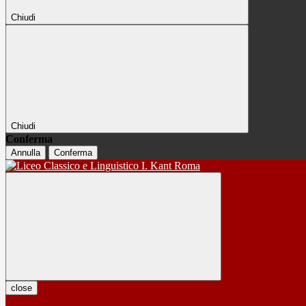
Chiudi
Chiudi
Conferma
Annulla
Conferma
close