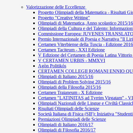
Valorizzazione delle Eccellenze
Progetto Olimpiadi della Matematica - Risultati G
Progetto "Creative Writing"
Olimpiadi di Matematica, Anno scolastico 2015/16
Olimpiadi della Cultura e del Talento: Informazion
Commissione Europea: JUVENES TRANSLAT
Premio Internazionale di Poesia e Narrativa "Il Li
Certamen Viterbiense della Tuscia - Edizione 2016
Certamen Taciteum - XXI Edizione
V Edizione del Certamen di Poesia Latina Vittorio
V CERTAMEN URBIS - MMXVI
Agòn Politikós
CERTAMEN COLLEGII ROMANI ENNIO QU
Olimpiadi di Italiano 2015/16
Olimpiadi di Problem Solving 2015/16
Olimpiadi della Filosofia 2015/16
Certamen Traianeum - X Edizione
Certamen "LATINITAS ad Tvrrim Virgatam" - VI
Olimpiadi Nazionali delle Lingue e Civiltà Classi
Risultati Olimpiadi delle Scienze
Società Italiana di Fisica (SIF): Iniziativa "Student
Premiazioni Olimpiadi delle Scienze
Olimpiadi di Italiano 2016/17
Olimpiadi di Filosofia 2016/17