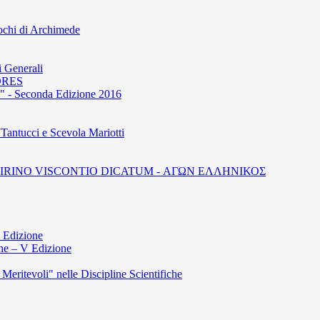
iochi di Archimede
i Generali
ORES
ri" - Seconda Edizione 2016
 Tantucci e Scevola Mariotti
IRINO VISCONTIO DICATUM - ΑΓΩΝ ΕΛΛΗΝΙΚΟΣ
 Edizione
che – V Edizione
i Meritevoli" nelle Discipline Scientifiche