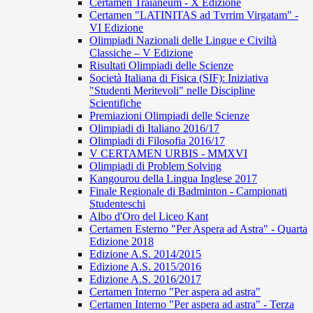
Certamen Traianeum - X Edizione
Certamen "LATINITAS ad Tvrrim Virgatam" -
VI Edizione
Olimpiadi Nazionali delle Lingue e Civiltà
Classiche – V Edizione
Risultati Olimpiadi delle Scienze
Società Italiana di Fisica (SIF): Iniziativa
"Studenti Meritevoli" nelle Discipline
Scientifiche
Premiazioni Olimpiadi delle Scienze
Olimpiadi di Italiano 2016/17
Olimpiadi di Filosofia 2016/17
V CERTAMEN URBIS - MMXVI
Olimpiadi di Problem Solving
Kangourou della Lingua Inglese 2017
Finale Regionale di Badminton - Campionati
Studenteschi
Albo d'Oro del Liceo Kant
Certamen Esterno "Per Aspera ad Astra" - Quarta
Edizione 2018
Edizione A.S. 2014/2015
Edizione A.S. 2015/2016
Edizione A.S. 2016/2017
Certamen Interno "Per aspera ad astra"
Certamen Interno "Per aspera ad astra" - Terza