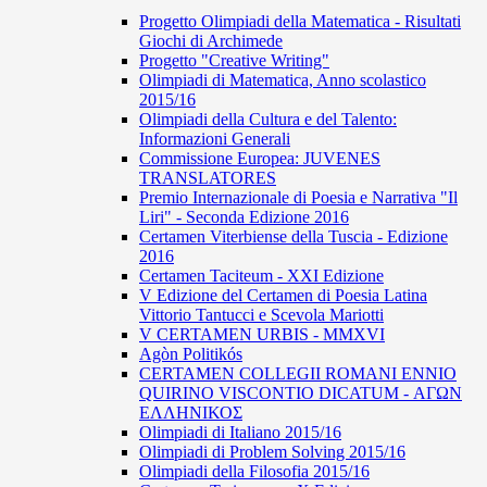
Progetto Olimpiadi della Matematica - Risultati
Giochi di Archimede
Progetto "Creative Writing"
Olimpiadi di Matematica, Anno scolastico
2015/16
Olimpiadi della Cultura e del Talento:
Informazioni Generali
Commissione Europea: JUVENES
TRANSLATORES
Premio Internazionale di Poesia e Narrativa "Il
Liri" - Seconda Edizione 2016
Certamen Viterbiense della Tuscia - Edizione
2016
Certamen Taciteum - XXI Edizione
V Edizione del Certamen di Poesia Latina
Vittorio Tantucci e Scevola Mariotti
V CERTAMEN URBIS - MMXVI
Agòn Politikós
CERTAMEN COLLEGII ROMANI ENNIO
QUIRINO VISCONTIO DICATUM - ΑΓΩΝ
ΕΛΛΗΝΙΚΟΣ
Olimpiadi di Italiano 2015/16
Olimpiadi di Problem Solving 2015/16
Olimpiadi della Filosofia 2015/16