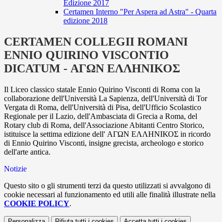
Edizione 2017
Certamen Interno "Per Aspera ad Astra" - Quarta
edizione 2018
CERTAMEN COLLEGII ROMANI
ENNIO QUIRINO VISCONTIO
DICATUM - ΑΓΩΝ ΕΛΛΗΝΙΚΟΣ
Il Liceo classico statale Ennio Quirino Visconti di Roma con la
collaborazione dell'Università La Sapienza, dell'Università di Tor
Vergata di Roma, dell'Università di Pisa, dell'Ufficio Scolastico
Regionale per il Lazio, dell'Ambasciata di Grecia a Roma, del
Rotary club di Roma, dell'Associazione Abitanti Centro Storico,
istituisce la settima edizione dell' ΑΓΩΝ ΕΛΛΗΝΙΚΟΣ in ricordo
di Ennio Quirino Visconti, insigne grecista, archeologo e storico
dell'arte antica.
Notizie
Questo sito o gli strumenti terzi da questo utilizzati si avvalgono di
cookie necessari al funzionamento ed utili alle finalità illustrate nella
COOKIE POLICY
.
Personalizza
Rifiuta tutti
i cookies
Accetta tutti
i cookies