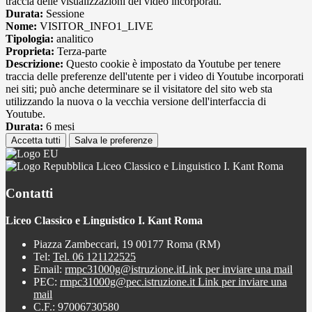
traccia delle visualizzazioni dei video incorporati.
Durata:
Sessione
Nome:
VISITOR_INFO1_LIVE
Tipologia:
analitico
Proprieta:
Terza-parte
Descrizione:
Questo cookie è impostato da Youtube per tenere
traccia delle preferenze dell'utente per i video di Youtube incorporati
nei siti; può anche determinare se il visitatore del sito web sta
utilizzando la nuova o la vecchia versione dell'interfaccia di
Youtube.
Durata:
6 mesi
Accetta tutti
Salva le preferenze
Liceo Classico e Linguistico I. Kant Roma
Contatti
Liceo Classico e Linguistico I. Kant Roma
Piazza Zambeccari, 19 00177 Roma (RM)
Tel:
Tel. 06 121122525
Email:
rmpc31000g@istruzione.it
Link per inviare una mail
PEC:
rmpc31000g@pec.istruzione.it
Link per inviare una
mail
C.F.: 97006730580