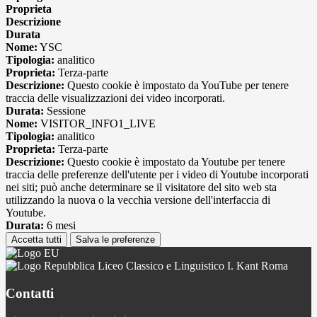
Proprieta
Descrizione
Durata
Nome:
YSC
Tipologia:
analitico
Proprieta:
Terza-parte
Descrizione:
Questo cookie è impostato da YouTube per tenere
traccia delle visualizzazioni dei video incorporati.
Durata:
Sessione
Nome:
VISITOR_INFO1_LIVE
Tipologia:
analitico
Proprieta:
Terza-parte
Descrizione:
Questo cookie è impostato da Youtube per tenere
traccia delle preferenze dell'utente per i video di Youtube incorporati
nei siti; può anche determinare se il visitatore del sito web sta
utilizzando la nuova o la vecchia versione dell'interfaccia di
Youtube.
Durata:
6 mesi
Accetta tutti
Salva le preferenze
Liceo Classico e Linguistico I. Kant Roma
Contatti