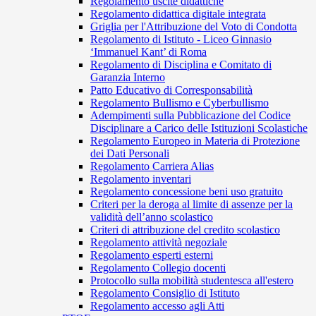
Regolamento uscite didattiche
Regolamento didattica digitale integrata
Griglia per l'Attribuzione del Voto di Condotta
Regolamento di Istituto - Liceo Ginnasio
‘Immanuel Kant’ di Roma
Regolamento di Disciplina e Comitato di
Garanzia Interno
Patto Educativo di Corresponsabilità
Regolamento Bullismo e Cyberbullismo
Adempimenti sulla Pubblicazione del Codice
Disciplinare a Carico delle Istituzioni Scolastiche
Regolamento Europeo in Materia di Protezione
dei Dati Personali
Regolamento Carriera Alias
Regolamento inventari
Regolamento concessione beni uso gratuito
Criteri per la deroga al limite di assenze per la
validità dell’anno scolastico
Criteri di attribuzione del credito scolastico
Regolamento attività negoziale
Regolamento esperti esterni
Regolamento Collegio docenti
Protocollo sulla mobilità studentesca all'estero
Regolamento Consiglio di Istituto
Regolamento accesso agli Atti