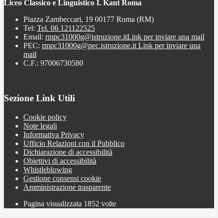
Liceo Classico e Linguistico I. Kant Roma
Piazza Zambeccari, 19 00177 Roma (RM)
Tel:
Tel. 06 121122525
Email:
rmpc31000g@istruzione.it
Link per inviare una mail
PEC:
rmpc31000g@pec.istruzione.it
Link per inviare una
mail
C.F.: 97006730580
Sezione Link Utili
Cookie policy
Note legali
Informativa Privacy
Ufficio Relazioni con il Pubblico
Dichiarazione di accessibilità
Obiettivi di accessibilità
Whistleblowing
Gestione consensi cookie
Amministrazione trasparente
Pagina visualizzata
1852
volte