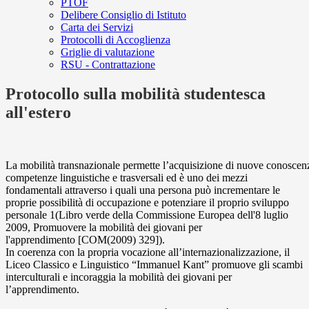
PTOF
Delibere Consiglio di Istituto
Carta dei Servizi
Protocolli di Accoglienza
Griglie di valutazione
RSU - Contrattazione
Protocollo sulla mobilità studentesca
all'estero
La
mobilità
transnazionale
permette
l’acquisizione
di
nuove
conoscen
competenze linguistiche e trasversali ed
è uno dei mezzi
fondamentali attraverso i quali una persona può
incrementare le
proprie possibilità di occupa
zione e potenziare il proprio sviluppo
personale
1
(
Libro verde
della Commissione Europea dell'8 luglio
2009,
Promuovere la mobilità dei giovani per
l'apprendimento
[COM(2009)
329]
)
.
In coerenza con la propria vocazione all’internazionalizzazione, il
Liceo
Classico e Linguistico “Immanuel
Kant”
promuove gli scambi
interculturali e incoraggia la mobilità dei giovani per
l’apprendimento.