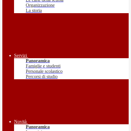
Organizzazione
La storia
Servizi
Panoramica
Famiglie e studenti
Personale scolastico
Percorsi di studio
Novità
Panoramica