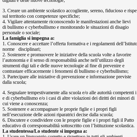
digitali e delle nuove
tecnologie;
3.
Creare
un
ambiente
scolastico
accogliente,
sereno,
fiducioso
e
rispe
sul territorio con competenze specifiche;
4.
Vigilare attentamente riconoscendo le manifestazioni anche lievi
di bullismo e
cyberbullismo e monitorando le situazioni di disagio
personale o sociale;
La famiglia
si impegna a:
1.
Conoscere
e
accettare
l’offerta
formativa
e
i
regolamenti
dell’Istitut
norme disciplinari;
2.
Sostenere e promuovere le iniziative della scuola volte a favorire
l’autonomia e il
senso di responsabilità anche nell’utilizzo degli
strumenti digi
tali e delle nuove
tecnologie al fine di prevenire e
contrastare efficacemente i fenomeni di bullismo e
cyberbullismo;
3.
Partecipare alle iniziative di prevenzione e informazione previste
dalla scuola;
4.
Segnalare
tempestivamente
alla
scuola
e/o
alle
autorità
competenti
i
e di cyberbullismo e/o i casi di altre violazioni dei diritti dei minori di
cui
viene a conoscenza;
5.
Sostenere e accompagnare le proprie figlie e i propri figli
nell’esecuzione delle
azioni riparatrici decise dalla scuola;
6.
Discutere e condividere con le proprie figlie e i propri figli il Patto
educativo di
corresponsabilità sottoscritto con l’Istituzione scolastica.
La studentessa/Lo studente si impegna a:
1.
Usare un linguaggio corretto e rispettoso in tutti gli ambienti