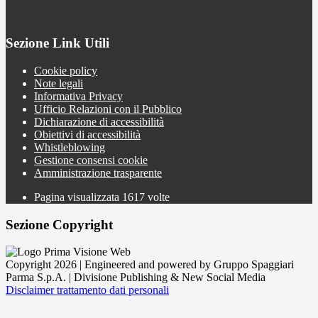
Sezione Link Utili
Cookie policy
Note legali
Informativa Privacy
Ufficio Relazioni con il Pubblico
Dichiarazione di accessibilità
Obiettivi di accessibilità
Whistleblowing
Gestione consensi cookie
Amministrazione trasparente
Pagina visualizzata
1617
volte
Sezione Copyright
Copyright 2026 | Engineered and powered by Gruppo Spaggiari
Parma S.p.A. | Divisione Publishing & New Social Media
Disclaimer trattamento dati personali