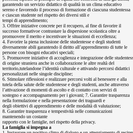
garantendo un servizio didattico
di qualità in un clima educativo
sereno e favorendo il processo di formazione di
ciascuna studentessa
e ciascun studente nel rispetto dei diversi stili e
tempi
di
apprendimento;
3.
Offrire iniziative concrete per il recupero, al fine di favorire il
successo formativo
e contrastare la dispersione scolastica oltre a
promuovere il merito e incentivare le
situazioni di eccellenza;
4.
Favorire la piena inclusione delle studentesse e degli studenti
diversamente abili
garantendo il diritto all’apprendimento di tutte le
persone con bisogni educativi
speciali;
5.
Promuovere
iniziative
di
accoglienza
e
integrazione
delle
studentes
di origine straniera anche in collaborazione le altre realtà del
territorio,
tutelandone l’identità culturale e attivando percorsi didattici
personalizzati nelle
singole discipline;
6.
Stimolare riflessioni e realizzare percorsi volti al benessere e alla
tutela della
salute delle studentes
se e degli studenti, anche attraverso
l’attivazione di momenti
di ascolto e di contatto con servizi di
sostegno e accompagnamento per i giovani;
7.
Garantire trasparenza
nella formulazione e nella presentazione dei traguardi e
degli
obiettivi di apprendimento e delle modalità di valutazione;
8.
Garantire trasparenza e tempestività nelle comunicazioni
mantenendo un costante
rapporto con le famiglie, nel rispetto della privacy.
La famiglia si impegna a
1.
Instaurare
un
positivo
clima
di
dialogo
e
un
atteggiamento
di
recipr