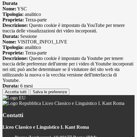
Durata
Nome:
YSC
Tipologia:
analitico
Proprieta:
Terza-parte
Descrizione:
Questo cookie è impostato da YouTube per tenere
traccia delle visualizzazioni dei video incorporati.
Durata:
Sessione
Nome:
VISITOR_INFO1_LIVE
Tipologia:
analitico
Proprieta:
Terza-parte
Descrizione:
Questo cookie è impostato da Youtube per tenere
traccia delle preferenze dell'utente per i video di Youtube incorporati
nei siti; può anche determinare se il visitatore del sito web sta
utilizzando la nuova o la vecchia versione dell'interfaccia di
Youtube.
Durata:
6 mesi
Accetta tutti
Salva le preferenze
Liceo Classico e Linguistico I. Kant Roma
Contatti
Liceo Classico e Linguistico I. Kant Roma