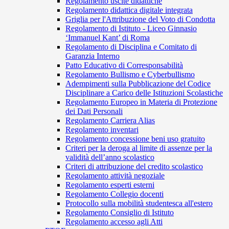
Regolamento uscite didattiche
Regolamento didattica digitale integrata
Griglia per l'Attribuzione del Voto di Condotta
Regolamento di Istituto - Liceo Ginnasio
‘Immanuel Kant’ di Roma
Regolamento di Disciplina e Comitato di
Garanzia Interno
Patto Educativo di Corresponsabilità
Regolamento Bullismo e Cyberbullismo
Adempimenti sulla Pubblicazione del Codice
Disciplinare a Carico delle Istituzioni Scolastiche
Regolamento Europeo in Materia di Protezione
dei Dati Personali
Regolamento Carriera Alias
Regolamento inventari
Regolamento concessione beni uso gratuito
Criteri per la deroga al limite di assenze per la
validità dell’anno scolastico
Criteri di attribuzione del credito scolastico
Regolamento attività negoziale
Regolamento esperti esterni
Regolamento Collegio docenti
Protocollo sulla mobilità studentesca all'estero
Regolamento Consiglio di Istituto
Regolamento accesso agli Atti