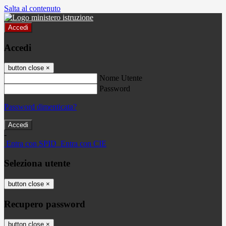
Salta al contenuto
Accedi
Accedi
button close
×
Nome Utente
Password
Password dimenticata?
-
Entra con SPID
Entra con CIE
Seleziona utente
button close
×
Recupero password
button close
×