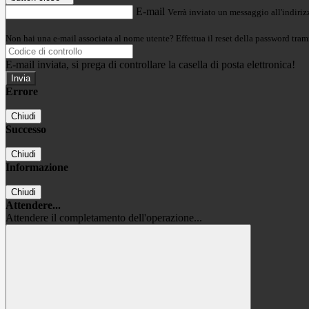
E-mail
Verrà inviato un messaggio all'indirizz
Non hai una e-mail associata al nome utente? Effettua il reset della password tram
E-mail inviata, si prega di controllare la casella di posta elettronica!
Errore
Chiudi
Successo
Chiudi
Informazione
Chiudi
Attendere...
Attendere il completamento dell'operazione...