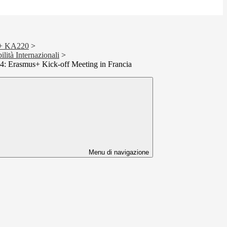
s+ KA220
>
ità Internazionali
>
24: Erasmus+ Kick-off Meeting in Francia
Menu di navigazione