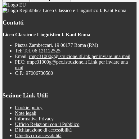
Liceo Classico e Linguistico I. Kant Roma
Contatti
Liceo Classico e Linguistico I. Kant Roma
Piazza Zambeccari, 19 00177 Roma (RM)
Tel:
Tel. 06 121122525
Email:
rmpc31000g@istruzione.it
Link per inviare una mail
PEC:
rmpc31000g@pec.istruzione.it
Link per inviare una
mail
C.F.: 97006730580
Sezione Link Utili
Cookie policy
Note legali
Informativa Privacy
Ufficio Relazioni con il Pubblico
Dichiarazione di accessibilità
Obiettivi di accessibilità