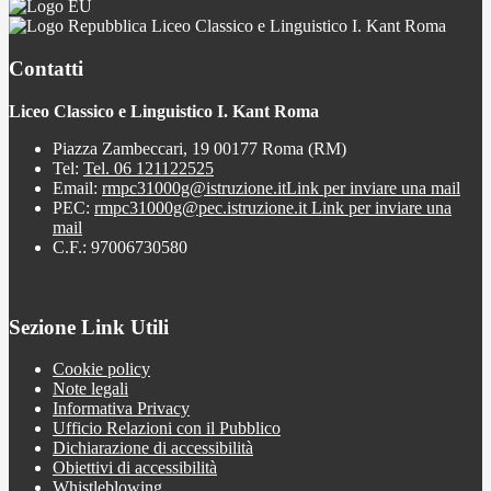
Liceo Classico e Linguistico I. Kant Roma
Contatti
Liceo Classico e Linguistico I. Kant Roma
Piazza Zambeccari, 19 00177 Roma (RM)
Tel:
Tel. 06 121122525
Email:
rmpc31000g@istruzione.it
Link per inviare una mail
PEC:
rmpc31000g@pec.istruzione.it
Link per inviare una
mail
C.F.: 97006730580
Sezione Link Utili
Cookie policy
Note legali
Informativa Privacy
Ufficio Relazioni con il Pubblico
Dichiarazione di accessibilità
Obiettivi di accessibilità
Whistleblowing