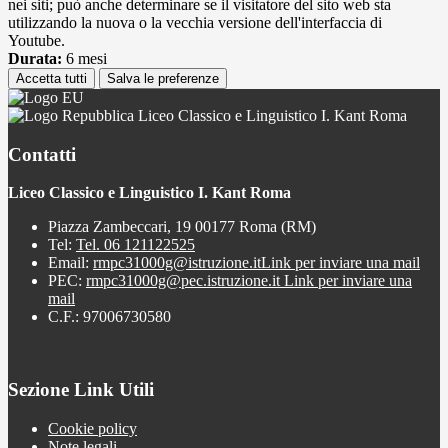
nei siti; può anche determinare se il visitatore del sito web sta
utilizzando la nuova o la vecchia versione dell'interfaccia di
Youtube.
Durata:
6 mesi
Accetta tutti
Salva le preferenze
Liceo Classico e Linguistico I. Kant Roma
Contatti
Liceo Classico e Linguistico I. Kant Roma
Piazza Zambeccari, 19 00177 Roma (RM)
Tel:
Tel. 06 121122525
Email:
rmpc31000g@istruzione.it
Link per inviare una mail
PEC:
rmpc31000g@pec.istruzione.it
Link per inviare una
mail
C.F.: 97006730580
Sezione Link Utili
Cookie policy
Note legali