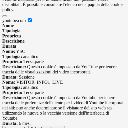
disabilitati. È possibile consultare l'elenco nella pagina della cookie
policy.
youtube.com
Nome
Tipologia
Proprieta
Descrizione
Durata
Nome:
YSC
Tipologia:
analitico
Proprieta:
Terza-parte
Descrizione:
Questo cookie è impostato da YouTube per tenere
traccia delle visualizzazioni dei video incorporati.
Durata:
Sessione
Nome:
VISITOR_INFO1_LIVE
Tipologia:
analitico
Proprieta:
Terza-parte
Descrizione:
Questo cookie è impostato da Youtube per tenere
traccia delle preferenze dell'utente per i video di Youtube incorporati
nei siti; può anche determinare se il visitatore del sito web sta
utilizzando la nuova o la vecchia versione dell'interfaccia di
Youtube.
Durata:
6 mesi