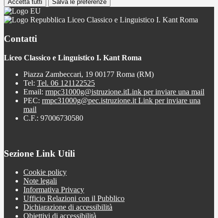
Accetta tutti
Salva le preferenze
Liceo Classico e Linguistico I. Kant Roma
Contatti
Liceo Classico e Linguistico I. Kant Roma
Piazza Zambeccari, 19 00177 Roma (RM)
Tel:
Tel. 06 121122525
Email:
rmpc31000g@istruzione.it
Link per inviare una mail
PEC:
rmpc31000g@pec.istruzione.it
Link per inviare una
mail
C.F.: 97006730580
Sezione Link Utili
Cookie policy
Note legali
Informativa Privacy
Ufficio Relazioni con il Pubblico
Dichiarazione di accessibilità
Obiettivi di accessibilità