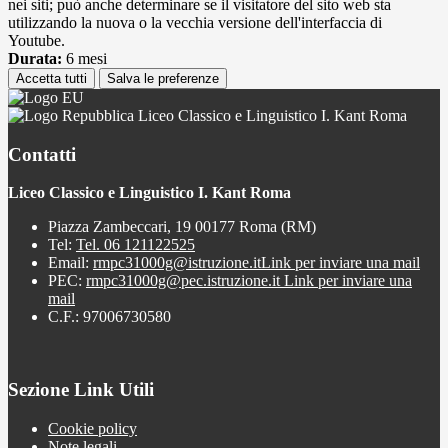
nei siti; può anche determinare se il visitatore del sito web sta
utilizzando la nuova o la vecchia versione dell'interfaccia di
Youtube.
Durata:
6 mesi
Accetta tutti
Salva le preferenze
Liceo Classico e Linguistico I. Kant Roma
Contatti
Liceo Classico e Linguistico I. Kant Roma
Piazza Zambeccari, 19 00177 Roma (RM)
Tel:
Tel. 06 121122525
Email:
rmpc31000g@istruzione.it
Link per inviare una mail
PEC:
rmpc31000g@pec.istruzione.it
Link per inviare una
mail
C.F.: 97006730580
Sezione Link Utili
Cookie policy
Note legali