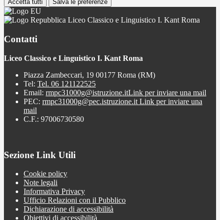
Accetta tutti
Salva le preferenze
Liceo Classico e Linguistico I. Kant Roma
Contatti
Liceo Classico e Linguistico I. Kant Roma
Piazza Zambeccari, 19 00177 Roma (RM)
Tel:
Tel. 06 121122525
Email:
rmpc31000g@istruzione.it
Link per inviare una mail
PEC:
rmpc31000g@pec.istruzione.it
Link per inviare una
mail
C.F.: 97006730580
Sezione Link Utili
Cookie policy
Note legali
Informativa Privacy
Ufficio Relazioni con il Pubblico
Dichiarazione di accessibilità
Obiettivi di accessibilità