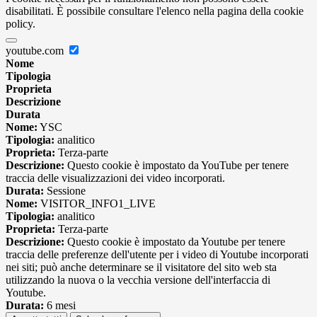
disabilitati. È possibile consultare l'elenco nella pagina della cookie
policy.
youtube.com
Nome
Tipologia
Proprieta
Descrizione
Durata
Nome:
YSC
Tipologia:
analitico
Proprieta:
Terza-parte
Descrizione:
Questo cookie è impostato da YouTube per tenere
traccia delle visualizzazioni dei video incorporati.
Durata:
Sessione
Nome:
VISITOR_INFO1_LIVE
Tipologia:
analitico
Proprieta:
Terza-parte
Descrizione:
Questo cookie è impostato da Youtube per tenere
traccia delle preferenze dell'utente per i video di Youtube incorporati
nei siti; può anche determinare se il visitatore del sito web sta
utilizzando la nuova o la vecchia versione dell'interfaccia di
Youtube.
Durata:
6 mesi