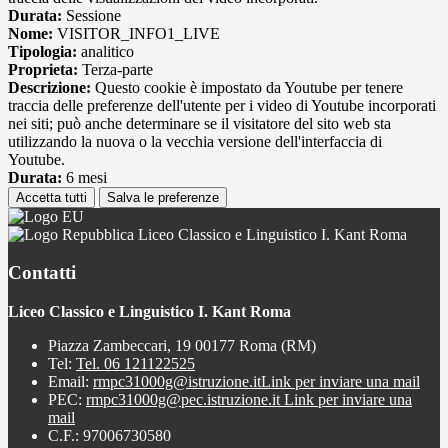
Durata:
Sessione
Nome:
VISITOR_INFO1_LIVE
Tipologia:
analitico
Proprieta:
Terza-parte
Descrizione:
Questo cookie è impostato da Youtube per tenere
traccia delle preferenze dell'utente per i video di Youtube incorporati
nei siti; può anche determinare se il visitatore del sito web sta
utilizzando la nuova o la vecchia versione dell'interfaccia di
Youtube.
Durata:
6 mesi
Accetta tutti
Salva le preferenze
Liceo Classico e Linguistico I. Kant Roma
Contatti
Liceo Classico e Linguistico I. Kant Roma
Piazza Zambeccari, 19 00177 Roma (RM)
Tel:
Tel. 06 121122525
Email:
rmpc31000g@istruzione.it
Link per inviare una mail
PEC:
rmpc31000g@pec.istruzione.it
Link per inviare una
mail
C.F.: 97006730580