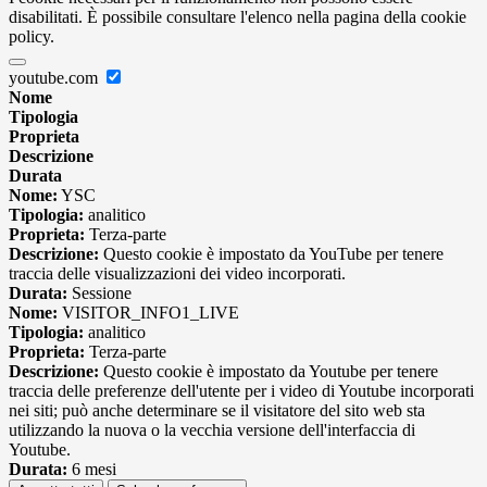
disabilitati. È possibile consultare l'elenco nella pagina della cookie
policy.
youtube.com
Nome
Tipologia
Proprieta
Descrizione
Durata
Nome:
YSC
Tipologia:
analitico
Proprieta:
Terza-parte
Descrizione:
Questo cookie è impostato da YouTube per tenere
traccia delle visualizzazioni dei video incorporati.
Durata:
Sessione
Nome:
VISITOR_INFO1_LIVE
Tipologia:
analitico
Proprieta:
Terza-parte
Descrizione:
Questo cookie è impostato da Youtube per tenere
traccia delle preferenze dell'utente per i video di Youtube incorporati
nei siti; può anche determinare se il visitatore del sito web sta
utilizzando la nuova o la vecchia versione dell'interfaccia di
Youtube.
Durata:
6 mesi