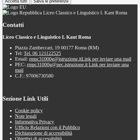
Accetta tutti
Salva le preferenze
Liceo Classico e Linguistico I. Kant Roma
Contatti
Liceo Classico e Linguistico I. Kant Roma
Piazza Zambeccari, 19 00177 Roma (RM)
Tel:
Tel. 06 121122525
Email:
rmpc31000g@istruzione.it
Link per inviare una mail
PEC:
rmpc31000g@pec.istruzione.it
Link per inviare una
mail
C.F.: 97006730580
Sezione Link Utili
Cookie policy
Note legali
Informativa Privacy
Ufficio Relazioni con il Pubblico
Dichiarazione di accessibilità
Obiettivi di accessibilità